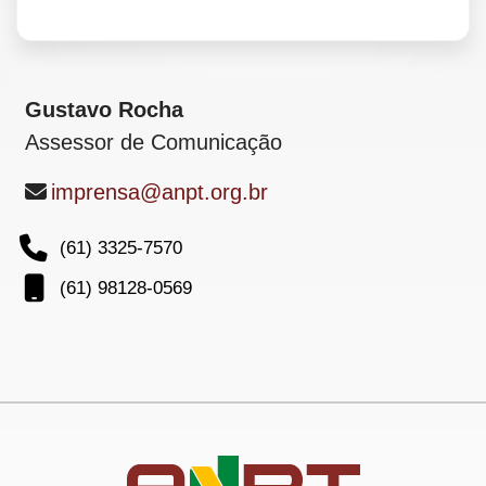
Informações diversas
Gustavo Rocha
Assessor de Comunicação
Telefone
(61) 3325-7570
Móvel
(61) 98128-0569