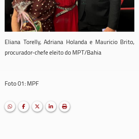
Eliana Torelly, Adriana Holanda e Mauricio Brito,
procurador-chefe eleito do MPT/Bahia
Foto 01: MPF
HELIX_ULTIMATE_SHARE_WHATSAPP
Facebook
X (formerly Twitter)
LinkedIn
Imprimir matéria