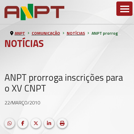
ANPT
COMUNICAÇÃO
NOTÍCIAS
ANPT prorroga inscrições para o XV CNPT
NOTÍCIAS
ANPT prorroga inscrições para
o XV CNPT
22/MARÇO/2010
HELIX_ULTIMATE_SHARE_WHATSAPP
Facebook
X (formerly Twitter)
LinkedIn
Imprimir matéria