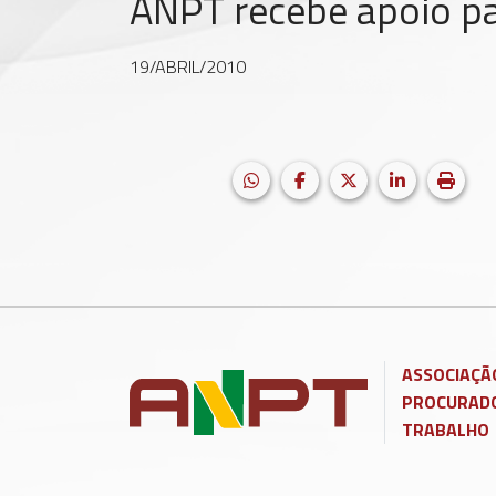
ANPT recebe apoio p
19/ABRIL/2010
HELIX_ULTIMATE_SHARE_WH
Facebook
X (formerly Twitter
LinkedIn
Impri
ASSOCIAÇÃ
PROCURADO
TRABALHO