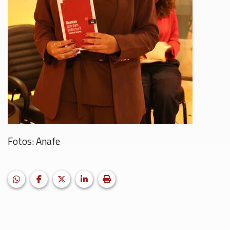
Fotos: Anafe
HELIX_ULTIMATE_SHARE_WHATSAPP
Facebook
X (formerly Twitter)
LinkedIn
Imprimir matéria