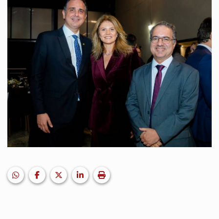
HELIX_ULTIMATE_SHARE_WHATSAPP
Facebook
X (formerly Twitter)
LinkedIn
Imprimir matéria