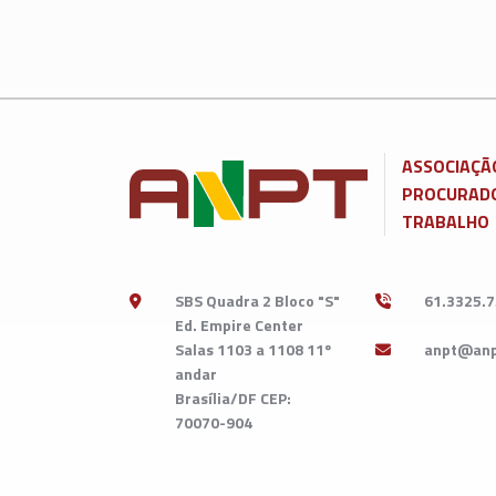
ASSOCIAÇÃ
PROCURADO
TRABALHO
SBS Quadra 2 Bloco "S"
61.3325.
Ed. Empire Center
Salas 1103 a 1108 11º
andar
Brasília/DF CEP:
70070-904