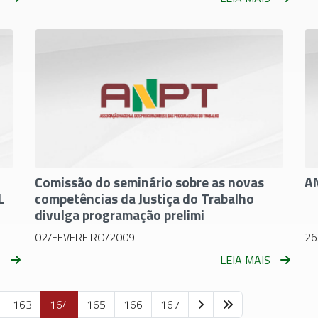
Comissão do seminário sobre as novas
A
L
competências da Justiça do Trabalho
divulga programação prelimi
02/FEVEREIRO/2009
26
S
LEIA MAIS
163
164
165
166
167