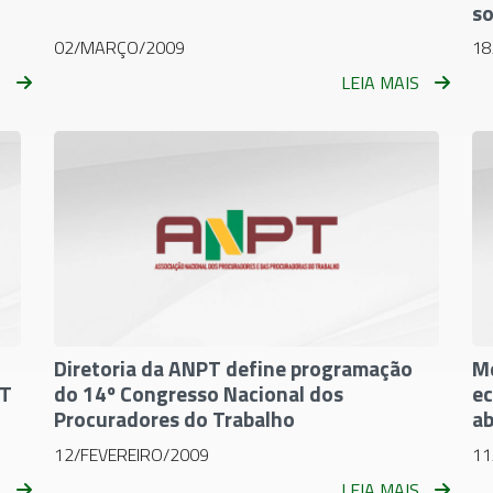
so
02/MARÇO/2009
18
S
LEIA MAIS
Diretoria da ANPT define programação
Me
PT
do 14º Congresso Nacional dos
ec
Procuradores do Trabalho
ab
12/FEVEREIRO/2009
11
S
LEIA MAIS