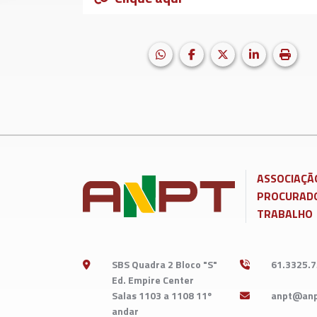
HELIX_ULTIMATE_SHARE_WH
Facebook
X (formerly Twitter
LinkedIn
Impri
ASSOCIAÇÃ
PROCURADO
TRABALHO
SBS Quadra 2 Bloco "S"
61.3325.
Ed. Empire Center
Salas 1103 a 1108 11º
andar