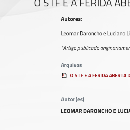
O STF E A FERIDA A
Autores:
Leomar Daroncho e Luciano L
*Artigo publicado originariamen
Arquivos
O STF E A FERIDA ABERTA
Autor(es)
LEOMAR DARONCHO E LUCIA