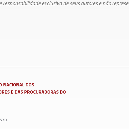
de responsabilidade exclusiva de seus autores e não repres
ATSAPP
)
mir matéria
O NACIONAL DOS
RES E DAS PROCURADORAS DO
7570