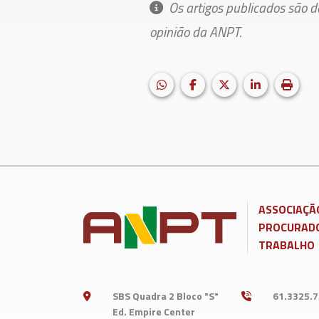
Os artigos publicados são 
opinião da ANPT.
HELIX_ULTIMATE_SHARE_WH
Facebook
X (formerly Twitter
LinkedIn
Impri
ASSOCIAÇÃ
PROCURADO
TRABALHO
SBS Quadra 2 Bloco "S"
61.3325.
Ed. Empire Center