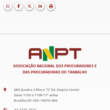
HELIX_ULTIMATE_SHARE_WHATSAPP
Facebook
X (formerly Twitter)
LinkedIn
Imprimir matéria
ASSOCIAÇÃO NACIONAL DOS
PROCURADORES E
DAS PROCURADORAS DO TRABALHO
SBS Quadra 2 Bloco "S" Ed. Empire Center
Salas 1103 a 1108 11º andar
Brasília/DF CEP: 70070-904
61.3325.7570