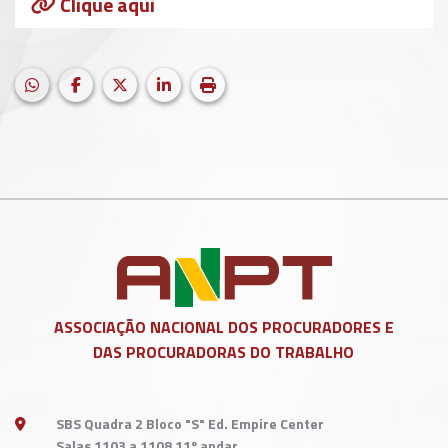
Clique aqui
HELIX_ULTIMATE_SHARE_WHATSAPP
Facebook
X (formerly Twitter)
LinkedIn
Imprimir matéria
ASSOCIAÇÃO NACIONAL DOS
PROCURADORES E
DAS PROCURADORAS DO TRABALHO
SBS Quadra 2 Bloco "S" Ed. Empire Center
Salas 1103 a 1108 11º andar