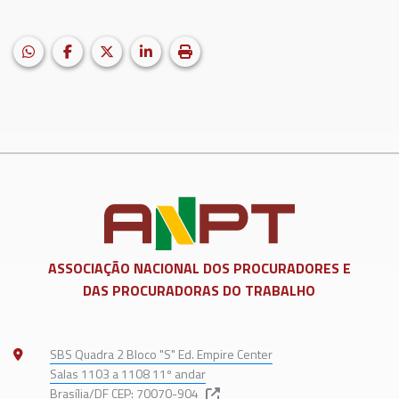
HELIX_ULTIMATE_SHARE_WHATSAPP
Facebook
X (formerly Twitter)
LinkedIn
Imprimir matéria
ASSOCIAÇÃO NACIONAL DOS
PROCURADORES E
DAS PROCURADORAS DO TRABALHO
SBS Quadra 2 Bloco "S" Ed. Empire Center
Salas 1103 a 1108 11º andar
Brasília/DF CEP: 70070-904