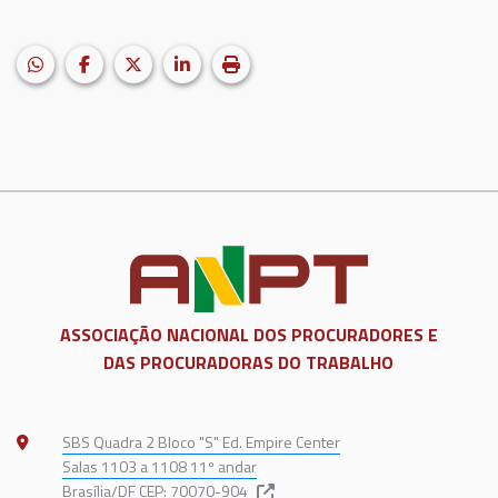
HELIX_ULTIMATE_SHARE_WHATSAPP
Facebook
X (formerly Twitter)
LinkedIn
Imprimir matéria
ASSOCIAÇÃO NACIONAL DOS
PROCURADORES E
DAS PROCURADORAS DO TRABALHO
SBS Quadra 2 Bloco "S" Ed. Empire Center
Salas 1103 a 1108 11º andar
Brasília/DF CEP: 70070-904