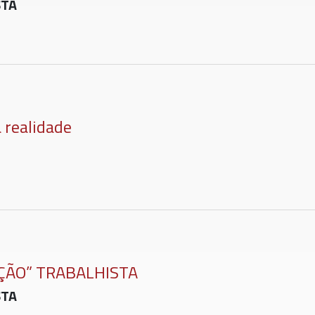
STA
a realidade
ÇÃO” TRABALHISTA
STA